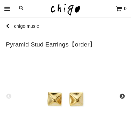
0
chigo music
Pyramid Stud Earrings【order】