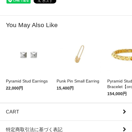
You May Also Like
Pyramid Stud Earrings
Punk Pin Small Earring
Pyramid Stu
Bracelet【or
22,000円
15,400円
154,000円
CART
特定商取引法に基づく表記