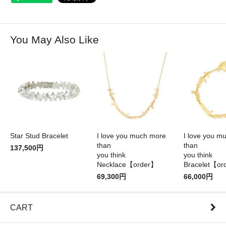
You May Also Like
Star Stud Bracelet
I love you much more
I love you m
than
than
137,500円
you think
you think
Necklace【order】
Bracelet【or
69,300円
66,000円
CART