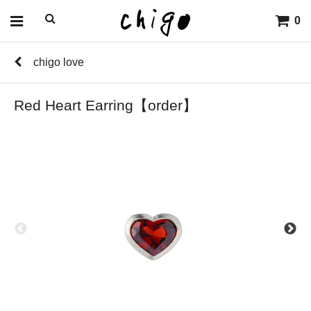
0
chigo love
Red Heart Earring【order】