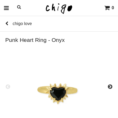
0
chigo love
Punk Heart Ring - Onyx