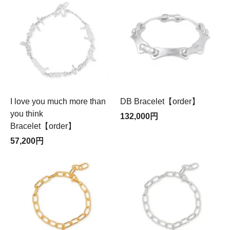
I love you much more than
DB Bracelet【order】
you think
132,000円
Bracelet【order】
57,200円