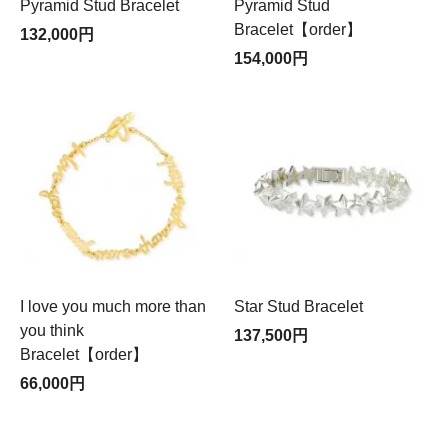
Pyramid Stud Bracelet
Pyramid Stud
Bracelet【order】
132,000円
154,000円
I love you much more than
Star Stud Bracelet
you think
137,500円
Bracelet【order】
66,000円