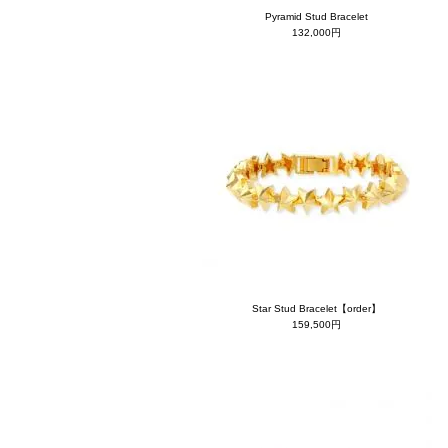
Pyramid Stud Bracelet
132,000円
Star Stud Bracelet【order】
159,500円