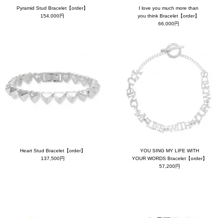
Pyramid Stud Bracelet【order】
I love you much more than
154,000円
you think Bracelet【order】
66,000円
Heart Stud Bracelet【order】
YOU SING MY LIFE WITH
137,500円
YOUR WORDS Bracelet【order】
57,200円