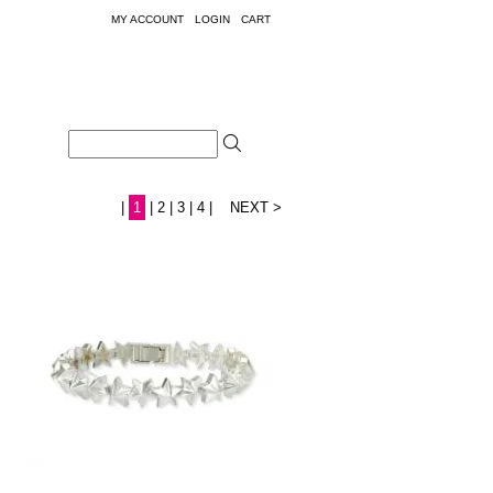
MY ACCOUNT
LOGIN
CART
|
1
|
2
|
3
|
4
|
NEXT >