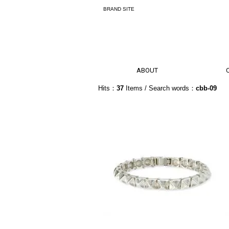
BRAND SITE
ABOUT
Hits：
37
Items / Search words：
cbb-09
New 
Ve