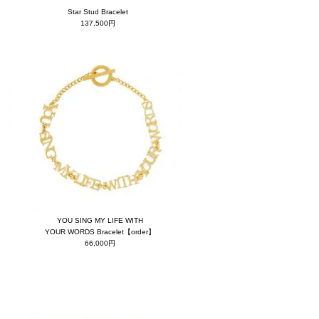
Star Stud Bracelet
137,500円
YOU SING MY LIFE WITH
YOUR WORDS Bracelet【order】
66,000円