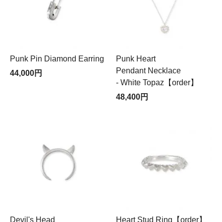
Punk Pin Diamond Earring
Punk Heart
Pendant Necklace
44,000円
- White Topaz【order】
48,400円
Devil's Head
Heart Stud Ring【order】